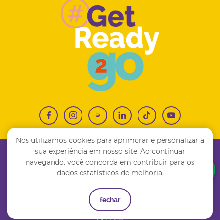
Nós utilizamos cookies para aprimorar e personalizar a
sua experiência em nosso site. Ao continuar
(11) 4810-6669
contato@2goedu.com
navegando, você concorda em contribuir para os
dados estatísticos de melhoria.
Copyright © 2026 | 2GO Education Co. Intercâmbio LTDA. |CNPJ:
35.231.339/0001-83 | Alameda Santos, 1.165 – Jardim Paulista |
CEP:01419-002 - São Paulo, SP
fechar