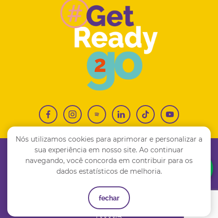
Nós utilizamos cookies para aprimorar e personalizar a
sua experiência em nosso site. Ao continuar
(11) 4810-6669
contato@2goedu.com
navegando, você concorda em contribuir para os
dados estatísticos de melhoria.
Copyright © 2026 | 2GO Education Co. Intercâmbio LTDA. |CNPJ:
35.231.339/0001-83 | Alameda Santos, 1.165 – Jardim Paulista |
CEP:01419-002 - São Paulo, SP
fechar