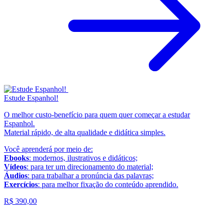
Estude Espanhol!
O melhor custo-benefício para quem quer começar a estudar
Espanhol.
Material rápido, de alta qualidade e didática simples.
Você aprenderá por meio de:
Ebooks
: modernos, ilustrativos e didáticos;
Vídeos
: para ter um direcionamento do material;
Áudios
: para trabalhar a pronúncia das palavras;
Exercícios
: para melhor fixação do conteúdo aprendido.
R$ 390,00