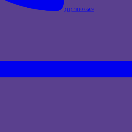
(11) 4810-6669