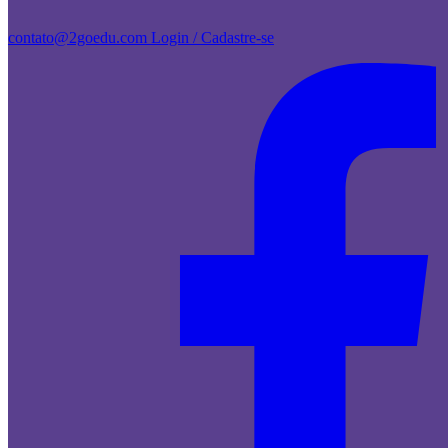
contato@2goedu.com
Login / Cadastre-se