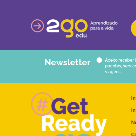
Newsletter
Aceito receber
pacotes, serviç
viagens.
In
In
No
Co