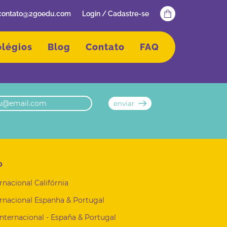
contato@2goedu.com
Login / Cadastre-se
olégios
Blog
Contato
FAQ
o
rnacional Califórnia
rnacional Espanha & Portugal
Internacional - España & Portugal