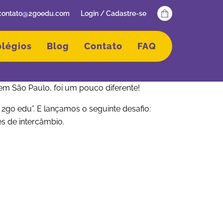
contato@2goedu.com
Login / Cadastre-se
olégios
Blog
Contato
FAQ
 em São Paulo, foi um pouco diferente!
a 2go edu”. E lançamos o seguinte desafio:
s de intercâmbio.