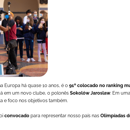
 na Europa há quase 10 anos, é o
91º colocado no ranking m
rá em um novo clube, o polonês
Sokolów Jaroslaw
. Em uma 
lta e foco nos objetivos também.
oi
convocado
para representar nosso país nas
Olimpíadas d