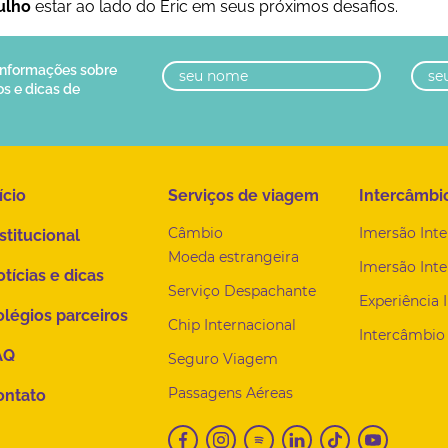
ulho
estar ao lado do Eric em seus próximos desafios.
 informações sobre
os e dicas de
ício
Serviços de viagem
Intercâmbi
Câmbio
Imersão Inte
stitucional
Moeda estrangeira
Imersão Inte
tícias e dicas
Serviço Despachante
Experiência 
légios parceiros
Chip Internacional
Intercâmbio 
AQ
Seguro Viagem
Passagens Aéreas
ontato