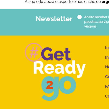
A 2go edu apoia o esporte e nos enche de
org
Newsletter
Aceito receber
pacotes, serviç
viagens.
In
In
No
Co
F
C