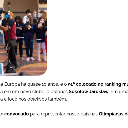
 na Europa há quase 10 anos, é o
91º colocado no ranking m
rá em um novo clube, o polonês
Sokolów Jaroslaw
. Em uma 
lta e foco nos objetivos também.
oi
convocado
para representar nosso país nas
Olimpíadas d