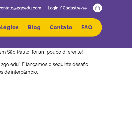
contato@2goedu.com
Login / Cadastre-se
olégios
Blog
Contato
FAQ
 em São Paulo, foi um pouco diferente!
a 2go edu”. E lançamos o seguinte desafio:
s de intercâmbio.