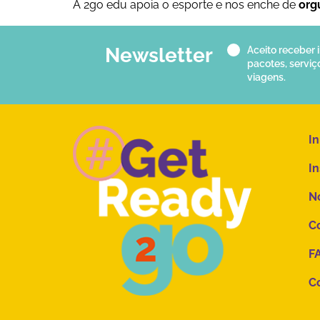
A 2go edu apoia o esporte e nos enche de
org
Newsletter
Aceito receber
pacotes, serviç
viagens.
In
In
No
Co
F
C