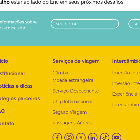
ulho
estar ao lado do Eric em seus próximos desafios.
 informações sobre
os e dicas de
ício
Serviços de viagem
Intercâmbi
Câmbio
Imersão Inte
stitucional
Moeda estrangeira
Imersão Inte
tícias e dicas
Serviço Despachante
Experiência 
légios parceiros
Chip Internacional
Intercâmbio 
AQ
Seguro Viagem
Passagens Aéreas
ontato