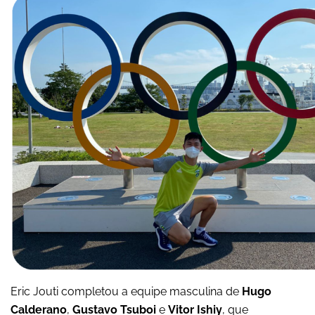
Eric Jouti completou a equipe masculina de
Hugo
Calderano
,
Gustavo Tsuboi
e
Vitor Ishiy
, que