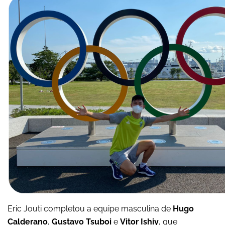
Eric Jouti completou a equipe masculina de
Hugo
Calderano
,
Gustavo Tsuboi
e
Vitor Ishiy
, que